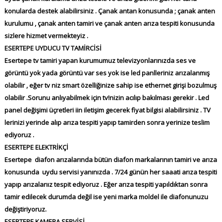
konularda destek alabilirsiniz . Çanak antan konusunda ; çanak anten
kurulumu , çanak anten tamiri ve çanak anten arıza tespiti konusunda
sizlere hizmet vermekteyiz .
ESERTEPE UYDUCU TV TAMİRCİSİ
Esertepe tv tamiri yapan kurumumuz televizyonlarınızda ses ve
görüntü yok yada görüntü var ses yok ise led panlleriniz arızalanmış
olabilir , eğer tv niz smart özelliğinize sahip ise ethernet girişi bozulmuş
olabilir .Sorunu anlıyabilmek için tv!nizin acılıp bakılması gerekir . Led
panel değişimi üçretleri iin iletişim gecerek fiyat bilgisi alabilirsiniz . TV
lerinizi yerinde alıp arıza tespiti yapıp tamirden sonra yerinize teslim
ediyoruz .
ESERTEPE ELEKTRİKÇİ
Esertepe diafon arızalarında bütün diafon markalarının tamiri ve arıza
konusunda uydu servisi yanınızda . 7/24 günün her saaati arıza tespiti
yapıp arızalarıız tespit ediyoruz . Eğer arıza tespiti yapıldıktan sonra
tamir edilecek durumda değil ise yeni marka moldel ile diafonunuzu
değiştiriyoruz.
ESERTEPE KAMERA SERVİSİ