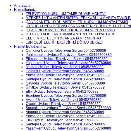
Ana Sayfa
Hizmetlerimiz
TELEVİZYON KURULUM TAMİR DUVAR MONTAJI
MERKEZİ UYDU ANTEN SİSTEMLERİ KURULUM ARIZA TAMİR B
ÇANAK ANTEN UYDU SİSTEMLERİ KURULUM MONTAJ TAMİR
UYDUCU UYDU SERVİSİ ÇANAK ANTEN KURULUMU UYDU TAM
DİGİTÜRK DSMART TİVİBU KURULUM MONTAJ TAMİR
HD UYDU ALICILARI CANAK ANTEN UYDU FİYATLARI
ELEKTRİKÇİ ELEKTRİK ARIZA TAMİR MONTAJ
LBN ÇEŞİTELERİ TEKLİ ÇİFTLİ DÖTLÜ SEKİZLİ
Hizmet Bölgelerimiz
Çankaya Uyducu Televizyon Servisi 05452760889
Yenimahalle Uyducu Televizyon Servisi 05452760889
Etimesgut Uyducu Televizyon Servisi 05452760889
Yaşamkent Uyducu Televizyon Servissi 05452760889
Mamak Uyducu Televizyon Servisi 05452760889
Gölbaşı Uyducu Televizyon Servisi 05452760889
Yükseltepe Uyducu Televizyon Servisi 05452760889
Şentepe Uyducu Televizyon Servisi 05452760889
Çayyolu Uyducu Televizyon Servisi 05452760889
Ümitköy Uyducu Televizyon Servisi 05452760889
Etlik Uyducu Televizyon Servisi 05452760889
Esertepe Uyducu Televizyon Servisi 05452760889
Ayvalı Uyducu Televizyon Servisi 05452760889
Ovacık Uyducu Televizyon Servisi 5452760889
Sancaktepe Uyducu Televizyon Servisi 05452760889
Atapark Uyducu Televizyon Servisi 05452760889
Yükseltepe Uyducu Televizyon Servisi 05452760889
Etlik Uyducu Televizyon Servisi 05452760889
Şentepe Uyducu Televizyon Servisi 05452760889
Yaşamkent Uyducu Televizyon Servissi 05452760889