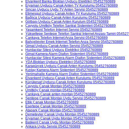
Elvankent Banka Blokları Uyducu Elektrikçi 05452760889
Eryaman Uyducu Çanak Anten TV Kurulumu 05452760889
Sincan Uyducu Uydu TV Anten Servisi 05452760889
Etimesgut Uyducu Çanak Anten TV Kurulumu 05452760889
Bağlıca Uyducu-Çanak Anten Kurulumu 05452760889
Gölbaşı Uyducu Çanak Anten Kurulum 05452760889
Çayyolu Ümitköy Telefon Santral Sistemleri 05452760889
Yaşamkent Telefon İnternet Servisi 05452760889
Yükseltepe Şentepe Telefon Santral İnternet Arızası Tamiri 0545
Çankaya Telefon İnternet Arıza Servisi 05452760889
Bahçelievler Emek İnternet Telefon Arıza Servisi 05452760889
Gimat Uyducu Çanak Anten Servisi 05452760889
Hurdacılar Sitesi Uyducu Elektrikçi 05452760889
Gimat Kamera Alarm Diafon Sistemleri 05452760889
Hurdacılar Sitesi Kamera Alarm Diafon Sistemleri 05452760889
YDA Blokları Uyducu Elektrikçi 05452760889
Karapürçek Uyducu Çanak Anten Kurulumu 05452760889
Kızılay Kamera Alarm Sistemleri 05452760889
Yenimahalle Kamera Alarm Diafon Sistemleri 05452760889
Elvankent Uyducu-Çanak Anten Kurulumu 05452760889
Küçükesat Uyducu-Çanak Anten Kurulumu 05452760889
Çayyolu Çanak Montajı 05452760889
Ümitköy Çanak montajı 05452760889
Çankaya Çanak anten montajı 05452760889
Şentepe Çanak Montajı Uydu Servisi 05452760889
Etlik Çanak Montajı 05452760889
Esertepe Çanak Montajı 05452760889
Atapark Çanak Montajı 05452760889
Demetevler Çanak Uydu Montajı 05452760889
Eryaman Çanak Uydu Montajı 05452760889
Batıkent Çanak Uydu Montajı 05452760889
Ankara Uydu Servisi 05452760889