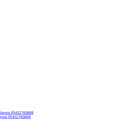
 Servisi 05452760889
servisi 05452760889