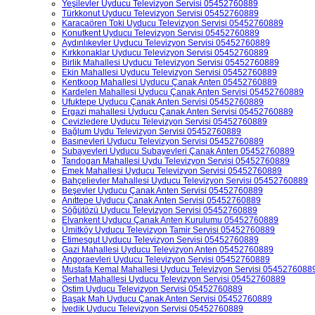
Yeşilevler Uyducu Televizyon Servisi 05452760889
Türkkonut Uyducu Televizyon Servisi 05452760889
Karacaören Toki Uyducu Televizyon Servisi 05452760889
Konutkent Uyducu Televizyon Servisi 05452760889
Aydınlıkevler Uyducu Televizyon Servisi 05452760889
Kırkkonaklar Uyducu Televizyon Servisi 05452760889
Birlik Mahallesi Uyducu Televizyon Servisi 05452760889
Ekin Mahallesi Uyducu Televizyon Servisi 05452760889
Kentkoop Mahallesi Uyducu Çanak Anten 05452760889
Kardelen Mahallesi Uyducu Çanak Anten Servisi 05452760889
Ufuktepe Uyducu Çanak Anten Servisi 05452760889
Ergazi mahallesi Uyducu Çanak Anten Servisi 05452760889
Cevizledere Uyducu Televizyon Servisi 05452760889
Bağlum Uydu Televizyon Servisi 05452760889
Basınevleri Uyducu Televizyon Servisi 05452760889
Subayevleri Uyducu Subayevleri Çanak Anten 05452760889
Tandogan Mahallesi Uydu Televizyon Servisi 05452760889
Emek Mahallesi Uyducu Televizyon Servisi 05452760889
Bahçelievler Mahallesi Uyducu Televizyon Servisi 05452760889
Beşevler Uyducu Çanak Anten Servisi 05452760889
Anıttepe Uyducu Çanak Anten Servisi 05452760889
Söğütözü Uyducu Televizyon Servisi 05452760889
Elvankent Uyducu Çanak Anten Kurulumu 05452760889
Ümitköy Uyducu Televizyon Tamir Servisi 05452760889
Etimesgut Uyducu Televizyon Servisi 05452760889
Gazi Mahallesi Uyducu Televizyon Anten 05452760889
Angoraevleri Uyducu Televizyon Servisi 05452760889
Mustafa Kemal Mahallesi Uyducu Televizyon Servisi 0545276088
Serhat Mahallesi Uyducu Televizyon Servisi 05452760889
Ostim Uyducu Televizyon Servisi 05452760889
Başak Mah Uyducu Çanak Anten Servisi 05452760889
İvedik Uyducu Televizyon Servisi 05452760889