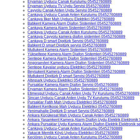
Eryaman Uyducu Çanak Kurulumu 05452760889
Eryaman Uyducu TV Uydu Servisi 05452760889
Çayyolu Çanak Anten Uydu Servisi 05452760889
Çankaya Uyducu Çanak Anten Kurulumu 05452760889
Çankaya İlker Mah Uyducu Elektrikçi 05452760889
Batıkent Kamera Alarm Diafon Sistemleri 05452760889
Çankaya Kamera Alarm Sistemleri 05452760889
Çankaya Uyducu-Çanak Anten Kurulumu 05452760889
Çankaya Çayyolu kamera diafon sistemleri 05452760889
Çankaya D smart Digitürk Servisi 05452760889
Batıkent D smart Digitürk servisi 05452760889
Mutlukent Kamera Alarm Sistemleri 05452760889
Yükseltepe Kamera Alarm Diafon Sistemleri 05452760889
Şentepe Kamera Alarm Diafon Sistemleri 05452760889
Angoraevleri Kamera Alarm Diafon Sistemleri 05452760889
Şentepe Kayalar uyducu Elektrikçi 05452760889
Beysukent Kamera Alarm Diafon Sistemleri 05452760889
Mutlukent Digitürk D smart Servisi 05452760889
Altınpark Uyducu Elektrikçi 05452760889
Pursaklar Kamera Alarm Diafon Servisi 05452760889
Eryaman Kamera Alarm Diafon Sistemleri 05452760889
Etimesgut Uyducu Çanak Anten Uydu TV Kurulumu 05452760889
Sincan Uyducu Çanak Anten Uydu TV Kurulumu 05452760889
Pursaklar Fatih Mah Uyducu Elektrikçi 05452760889
Batıkent Kentkoop Mah Uyducu Elektrikçi 05452760889
Yenimahalle Digitürk D smart Servisi 05452760889
Ankara Küçükesat Mah Uyducu Çanak Anten 05452760889
Ankara Yaşamkent Kamera,Alarm,Diafon,Uydu,Elektrik,Elektronik
Ankara Pursaklar Uydu,Kamera,Alarm,Diafon,Elektrik,Elektronik 
Çankaya Uyducu-Çanak Anten Kurulumu 05452760889
Yakacık Memlik Köyü Uyducu Elektrikçi 05452760889
Keçiören Uyducu Çanak Anten Kurulumu 05452760889