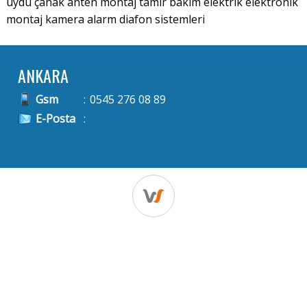
uydu çanak anten montaj tamir bakım elektrik elektronik
montaj kamera alarm diafon sistemleri
ANKARA
Gsm
:
0545 276 08 89
E-Posta
: