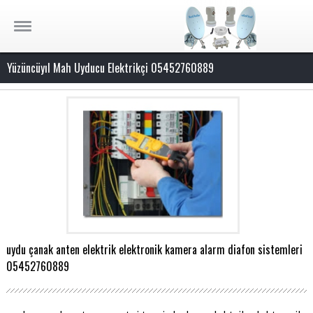
Yüzüncüyıl Mah Uyducu Elektrikçi 05452760889
uydu çanak anten elektrik elektronik kamera alarm diafon sistemleri
05452760889